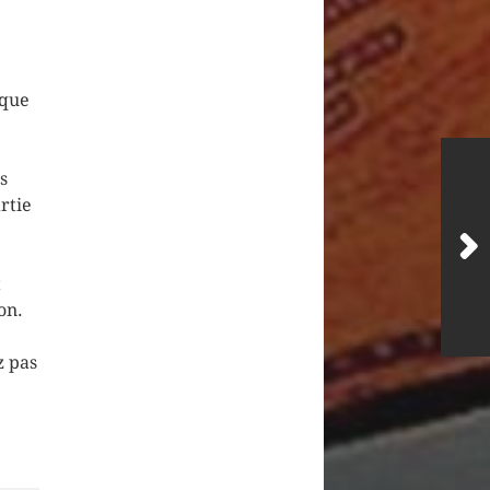
 que
e
s
rtie
t
on.
z pas