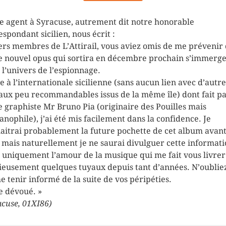
e agent à Syracuse, autrement dit notre honorable
espondant sicilien, nous écrit :
ers membres de L’Attirail, vous aviez omis de me prévenir
e nouvel opus qui sortira en décembre prochain s’immerg
 l’univers de l’espionnage.
e à l’internationale sicilienne (sans aucun lien avec d’autre
aux peu recommandables issus de la même île) dont fait pa
e graphiste Mr Bruno Pia (originaire des Pouilles mais
lianophile), j’ai été mis facilement dans la confidence. Je
aitrai probablement la future pochette de cet album avan
 mais naturellement je ne saurai divulguer cette informati
t uniquement l’amour de la musique qui me fait vous livrer
ieusement quelques tuyaux depuis tant d’années. N’oublie
e tenir informé de la suite de vos péripéties.
e dévoué. »
acuse, 01XI86)