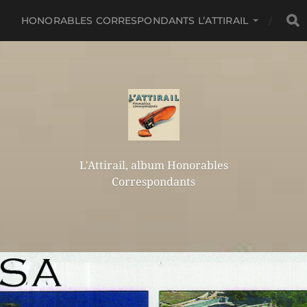
HONORABLES CORRESPONDANTS L’ATTIRAIL
L'Attirail, album Honorables
Correspondants