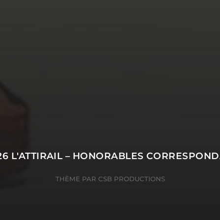
 ayant soutenu l'album
26
L'ATTIRAIL – HONORABLES CORRESPON
THÈME PAR
CSB PRODUCTIONS