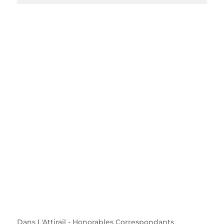
Dans
L'Attirail - Honorables Correspondants